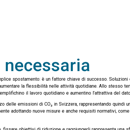
 necessaria
mplice spostamento: è un fattore chiave di successo. Soluzioni di
 aumentare la flessibilità nelle attività quotidiane. Allo stesso t
emplifichino il lavoro quotidiano e aumentino l’attrattiva del dato
erzo delle emissioni di CO₂ in Svizzera, rappresentando quindi 
lmente adottando nuove misure e anche requisiti normativi, come l
 fissare obiettivi di riduzione e raggiungerli rappresenta una s